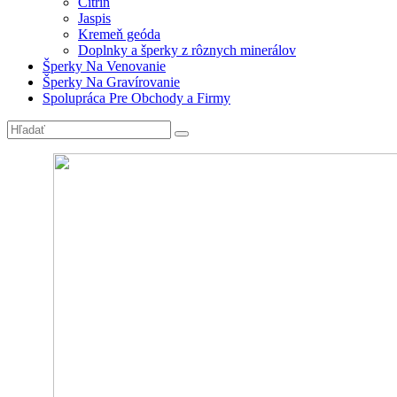
Citrín
Jaspis
Kremeň geóda
Doplnky a šperky z rôznych minerálov
Šperky Na Venovanie
Šperky Na Gravírovanie
Spolupráca Pre Obchody a Firmy