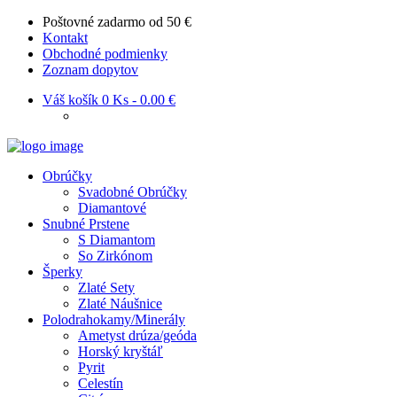
Poštovné zadarmo od 50 €
Kontakt
Obchodné podmienky
Zoznam dopytov
Váš košík
0 Ks
-
0.00 €
Obrúčky
Svadobné Obrúčky
Diamantové
Snubné Prstene
S Diamantom
So Zirkónom
Šperky
Zlaté Sety
Zlaté Náušnice
Polodrahokamy/Minerály
Ametyst drúza/geóda
Horský kryštáľ
Pyrit
Celestín