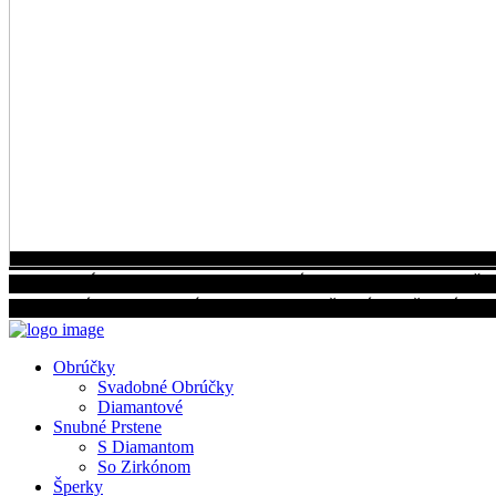
SNUBNÉ PRSTENE
LUXUSNÁ KOLEKCIA PRSTEŇO
MATERIÁL PODĽA VÝBERU: BIELE, ŽLTÉ, RUŽOVÉ Z
Obrúčky
Svadobné Obrúčky
Diamantové
Snubné Prstene
S Diamantom
So Zirkónom
Šperky