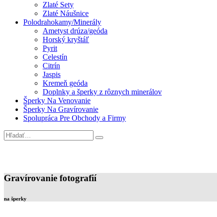
Zlaté Sety
Zlaté Náušnice
Polodrahokamy/Minerály
Ametyst drúza/geóda
Horský kryštáľ
Pyrit
Celestín
Citrín
Jaspis
Kremeň geóda
Doplnky a šperky z rôznych minerálov
Šperky Na Venovanie
Šperky Na Gravírovanie
Spolupráca Pre Obchody a Firmy
Gravírovanie fotografií
na šperky