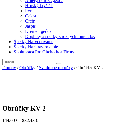
Ametyst drúza/geóda
Horský kryštáľ
Pyrit
Celestín
Citrín
Jaspis
Kremeň geóda
Doplnky a šperky z rôznych minerálov
Šperky Na Venovanie
Šperky Na Gravírovanie
Spolupráca Pre Obchody a Firmy
Domov
/
Obrúčky
/
Svadobné obrúčky
/ Obrúčky KV 2
Obrúčky KV 2
144.00
€
- 882.43 €