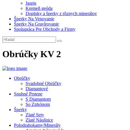
Jaspis
Kremeň geóda
Doplnky a šperky z rôznych minerálov
Šperky Na Venovanie
Šperky Na Gravírovanie
Spolupráca Pre Obchody a Firmy
Obrúčky KV 2
Obrúčky
Svadobné Obrúčky
Diamantové
Snubné Prstene
S Diamantom
So Zirkónom
Šperky
Zlaté Sety
Zlaté Náušnice
Polodrahokamy/Minerály