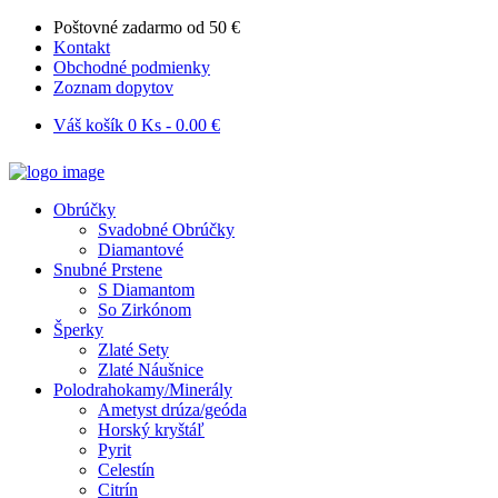
Poštovné zadarmo od 50 €
Kontakt
Obchodné podmienky
Zoznam dopytov
Váš košík
0 Ks
-
0.00 €
Obrúčky
Svadobné Obrúčky
Diamantové
Snubné Prstene
S Diamantom
So Zirkónom
Šperky
Zlaté Sety
Zlaté Náušnice
Polodrahokamy/Minerály
Ametyst drúza/geóda
Horský kryštáľ
Pyrit
Celestín
Citrín