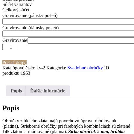
Súčet variantov
Celkový súčet
Gravírovanie (pánsky prsteň)
Gravírovanie (dámsky prsteň)
Gravírovanie
množstvo
Obrúčky
KV
Poslať dopyt
2
Katalógové číslo:
kv-2
Kategória:
Svadobné obrúčky
ID
produktu:
1963
Popis
Ďalšie informácie
Popis
Obrúčky z bieleho zlata majú povrchovú úpravu rhódiovanie
(platina). Strieborné obrúčky pri farebných kombináciách sú zlatené
14k zlatom a rhódiované (platina).
Šírka obrúčok 5 mm, hrúbka