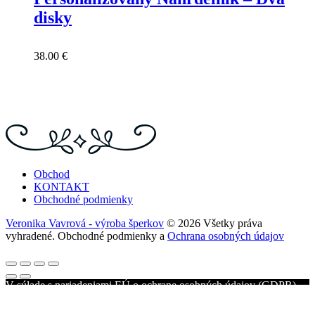
disky
38.00
€
Obchod
KONTAKT
Obchodné podmienky
Veronika Vavrová - výroba šperkov
© 2026 Všetky práva
vyhradené.
Obchodné podmienky
a
Ochrana osobných údajov
V súlade s nariadeniami EÚ o ochrane osobných údajov (GDPR)
vás prosíme o vyjadrenie súhlasu s používaním súborov cookies,
vďaka ktorým zabezpečujeme ten najlepší zážitok z prehliadania