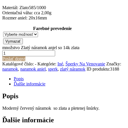
Materiál: Zlato585/1000
Orientačná váha: cca 2,00g
Rozmer aniel: 20x16mm
Farebné prevedenie
Vymazať
množstvo Zlatý náramok anjel so 14k zlata
Poslať dopyt
Katalógové číslo:
-
Kategórie:
Iné
,
Šperky Na Venovanie
Značky:
naramok
,
naramok aniel
,
sperk
,
zlatý náramok
ID produktu:
3188
Popis
Ďalšie informácie
Popis
Moderný červený náramok so zlata a pletenej šnúrky.
Ďalšie informácie