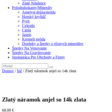
Zlaté Náušnice
Polodrahokamy/Minerály
Ametyst drúza/geóda
Horský kryštáľ
Pyrit
Celestín
Citrín
Jaspis
Kremeň geóda
Doplnky a šperky z rôznych minerálov
Šperky Na Venovanie
Šperky Na Gravírovanie
Spolupráca Pre Obchody a Firmy
Domov
/
Iné
/ Zlatý náramok anjel so 14k zlata
Zlatý náramok anjel so 14k zlata
68.00
€