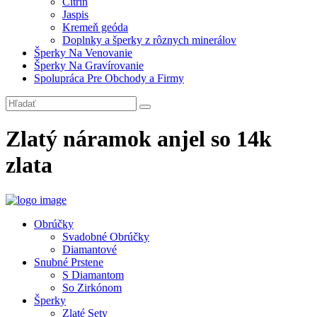
Citrín
Jaspis
Kremeň geóda
Doplnky a šperky z rôznych minerálov
Šperky Na Venovanie
Šperky Na Gravírovanie
Spolupráca Pre Obchody a Firmy
Zlatý náramok anjel so 14k
zlata
Obrúčky
Svadobné Obrúčky
Diamantové
Snubné Prstene
S Diamantom
So Zirkónom
Šperky
Zlaté Sety