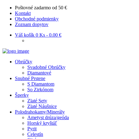
Poštovné zadarmo od 50 €
Kontakt
Obchodné podmienky
Zoznam dopytov
Váš košík
0 Ks
-
0.00 €
Obrúčky
Svadobné Obrúčky
Diamantové
Snubné Prstene
S Diamantom
So Zirkónom
Šperky
Zlaté Sety
Zlaté Náušnice
Polodrahokamy/Minerály
Ametyst drúza/geóda
Horský kryštáľ
Pyrit
Celestín